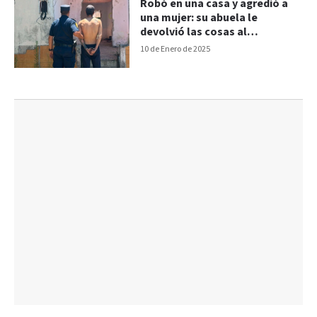
Robó en una casa y agredió a
una mujer: su abuela le
devolvió las cosas al
damnificado
10 de Enero de 2025