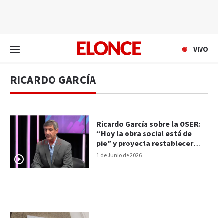
EN VIVO
VIVO
RICARDO GARCÍA
Ricardo García sobre la OSER:
“Hoy la obra social está de
pie” y proyecta restablecer
prestaciones odontológicas
1 de Junio de 2026