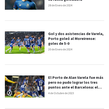
28 de Enero de 2024
Gol y dos asistencias de Varela,
Porto goleó al Moreirense:
goles de 5-0
20 de Enero de 2024
El Porto de Alan Varela fue más
pero no pudo lograr los tres
puntos ante el Barcelona: el
gol
4 de Octubre de 2023