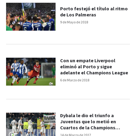
Porto festejó el título al ritmo
de Los Palmeras
9 de Mayo de 2018
Con un empate Liverpool
eliminó al Porto y sigue
adelante el Champions League
6 de Marzo de 2018
Dybala le dio el triunfo a
Juventus que lo metió en
Cuartos de la Champions
League
14 de Marzo de 2017