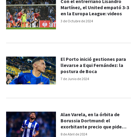
Con el entrerriano Lisandro
Martínez, el United empató 3-3
en la Europa League: videos
3 de Octubre de 2024
El Porto inició gestiones para
llevarse a Equi Fernández: la
postura de Boca
7 de Junio de 2024
Alan Varela, en la órbita de
Borussia Dortmund: el
exorbitante precio que pide
Porto
8 de Abril de 2024