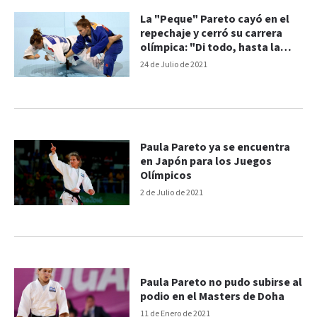
La "Peque" Pareto cayó en el
repechaje y cerró su carrera
olímpica: "Di todo, hasta la
última gota"
24 de Julio de 2021
Paula Pareto ya se encuentra
en Japón para los Juegos
Olímpicos
2 de Julio de 2021
Paula Pareto no pudo subirse al
podio en el Masters de Doha
11 de Enero de 2021