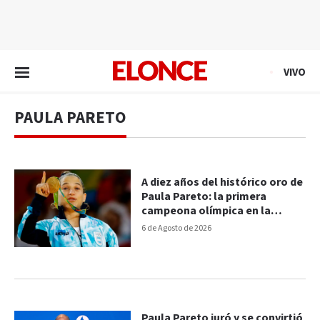
EN VIVO
VIVO
PAULA PARETO
A diez años del histórico oro de
Paula Pareto: la primera
campeona olímpica en la
historia del deporte nacional
6 de Agosto de 2026
Paula Pareto juró y se convirtió