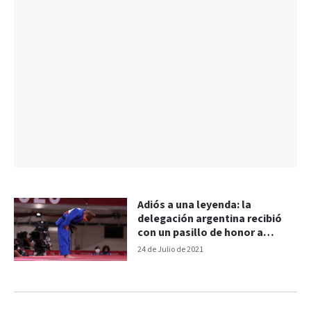
Adiós a una leyenda: la
delegación argentina recibió
con un pasillo de honor a
Pareto
24 de Julio de 2021