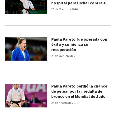
hospital para luchar contra en
coronavirus
25 de Marzo de 2020
Paula Pareto fue operada con
éxito y comienza su
recuperación
23 de Octubre de 2019
Paula Pareto perdió la chance
de pelear por la medalla de
bronce en el Mundial de Judo
25 de Agosto de 2019