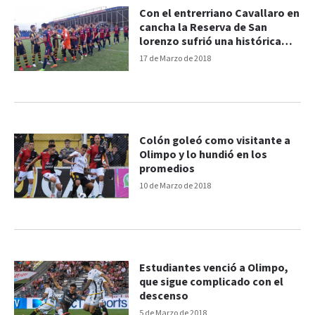
Con el entrerriano Cavallaro en
cancha la Reserva de San
lorenzo sufrió una histórica
goleada
17 de Marzo de 2018
Colón goleó como visitante a
Olimpo y lo hundió en los
promedios
10 de Marzo de 2018
Estudiantes venció a Olimpo,
que sigue complicado con el
descenso
5 de Marzo de 2018