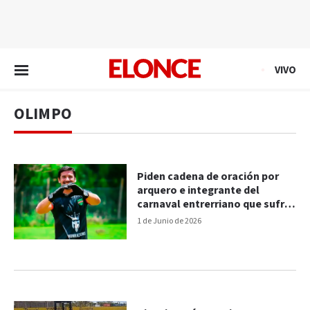
EN VIVO
VIVO
OLIMPO
Piden cadena de oración por
arquero e integrante del
carnaval entrerriano que sufrió
fuerte golpe en un partido
1 de Junio de 2026