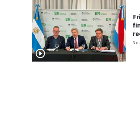
Fr
fi
re
3 d