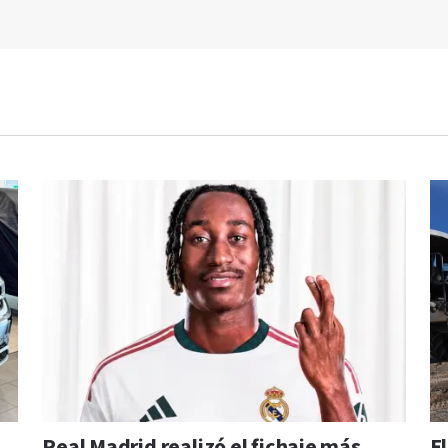
Real Madrid realizó el fichaje más
E