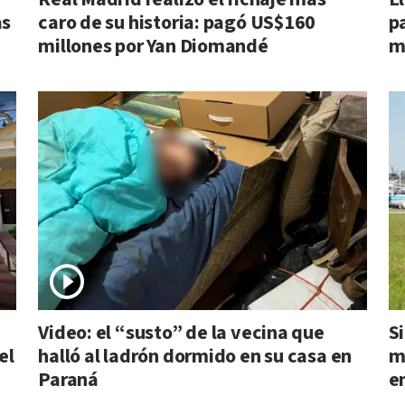
as
caro de su historia: pagó US$160
p
millones por Yan Diomandé
m
Video: el “susto” de la vecina que
S
el
halló al ladrón dormido en su casa en
m
Paraná
e