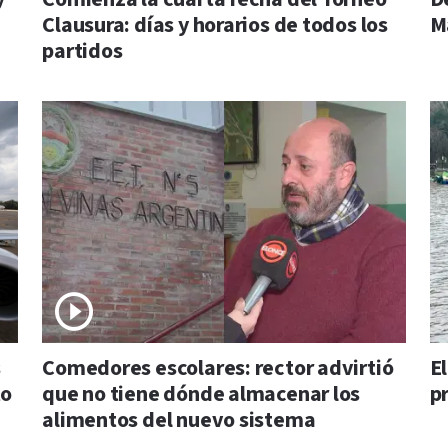
Clausura: días y horarios de todos los
M
partidos
s
Comedores escolares: rector advirtió
E
to
que no tiene dónde almacenar los
p
alimentos del nuevo sistema