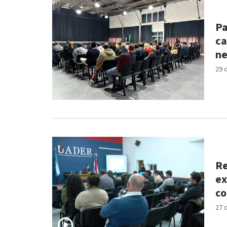
Pa
ca
ne
29 
Re
ex
co
27 