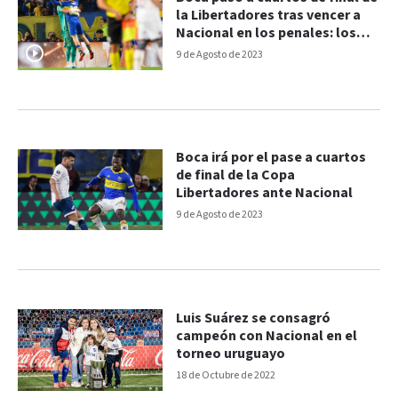
la Libertadores tras vencer a
Nacional en los penales: los
goles
9 de Agosto de 2023
Boca irá por el pase a cuartos
de final de la Copa
Libertadores ante Nacional
9 de Agosto de 2023
Luis Suárez se consagró
campeón con Nacional en el
torneo uruguayo
18 de Octubre de 2022