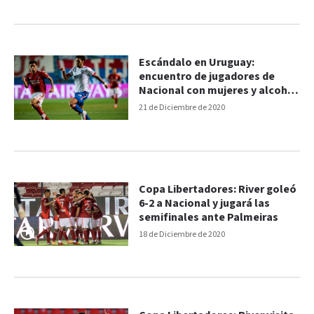
Escándalo en Uruguay:
encuentro de jugadores de
Nacional con mujeres y alcohol
previo al partido contra River
21 de Diciembre de 2020
Copa Libertadores: River goleó
6-2 a Nacional y jugará las
semifinales ante Palmeiras
18 de Diciembre de 2020