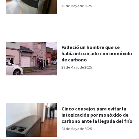
carbono
30 de Mayo de 2025
Falleció un hombre que se
había intoxicado con monóxido
de carbono
29 de Mayo de 2025
Cinco consejos para evitar la
intoxicación por monóxido de
carbono ante la llegada del frío
23 de Mayo de 2025