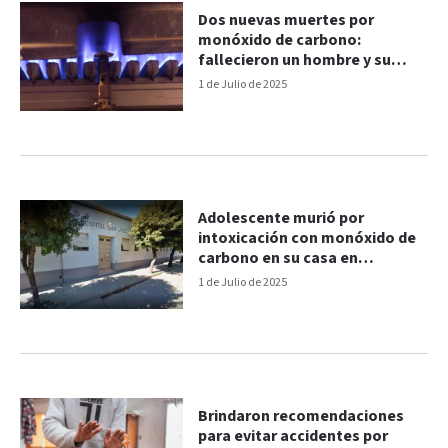
Dos nuevas muertes por
monóxido de carbono:
fallecieron un hombre y su
sobrina
1 de Julio de 2025
Adolescente murió por
intoxicación con monóxido de
carbono en su casa en
Diamante
1 de Julio de 2025
Brindaron recomendaciones
para evitar accidentes por