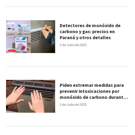
Detectores de monóxido de
carbono y gas: precios en
Paraná y otros detalles
3 de Julio de 2025
Piden extremar medidas para
prevenir intoxicaciones por
monóxido de carbono durante
la ola polar
2 de Julio de 2025