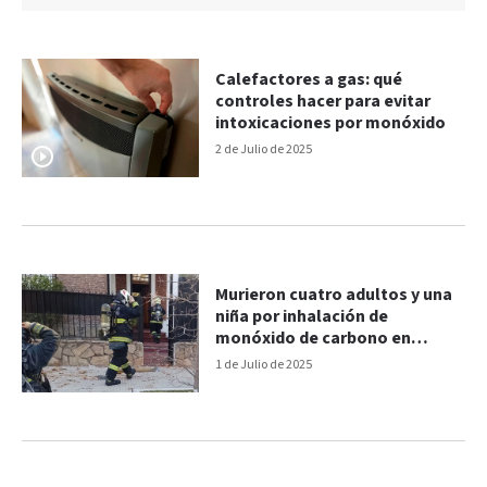
Calefactores a gas: qué
controles hacer para evitar
intoxicaciones por monóxido
2 de Julio de 2025
Murieron cuatro adultos y una
niña por inhalación de
monóxido de carbono en
Buenos Aires
1 de Julio de 2025