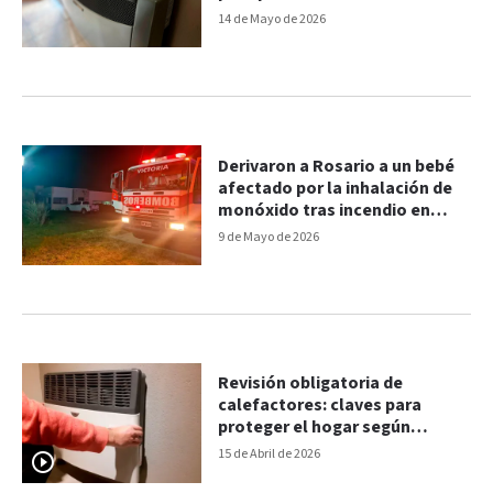
por monóxido de carbono
14 de Mayo de 2026
Derivaron a Rosario a un bebé
afectado por la inhalación de
monóxido tras incendio en
Victoria
9 de Mayo de 2026
Revisión obligatoria de
calefactores: claves para
proteger el hogar según
gasista matriculado
15 de Abril de 2026