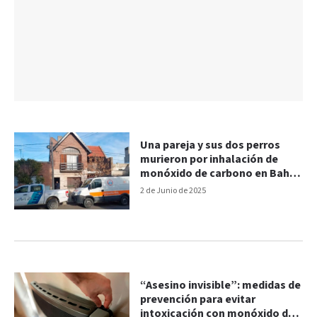
Una pareja y sus dos perros
murieron por inhalación de
monóxido de carbono en Bahía
Blanca
2 de Junio de 2025
“Asesino invisible”: medidas de
prevención para evitar
intoxicación con monóxido de