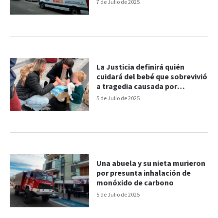
Fe
7 de Julio de 2025
La Justicia definirá quién
cuidará del bebé que sobrevivió
a tragedia causada por
monóxido de carbono
5 de Julio de 2025
Una abuela y su nieta murieron
por presunta inhalación de
monóxido de carbono
5 de Julio de 2025