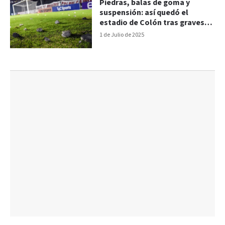
Piedras, balas de goma y
suspensión: así quedó el
estadio de Colón tras graves
incidentes
1 de Julio de 2025