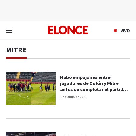
EN VIVO
VIVO
MITRE
Hubo empujones entre
jugadores de Colón y Mitre
antes de completar el partido
suspendido
1 de Julio de 2025