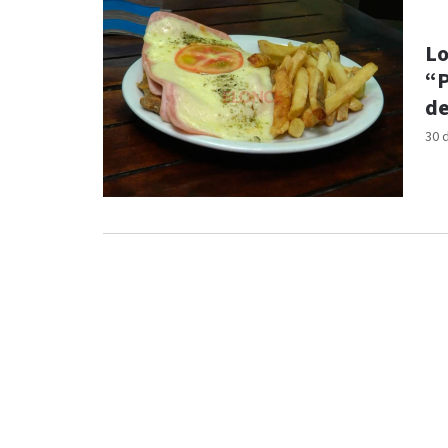
Lo
“P
de
30 