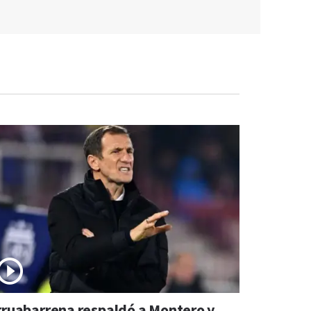
rruabarrena respaldó a Montero y