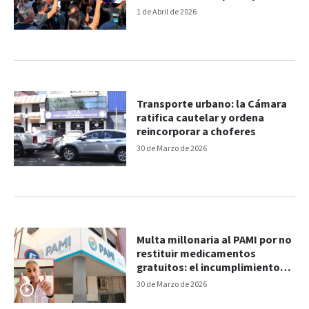
medida
1 de Abril de 2026
Transporte urbano: la Cámara
ratifica cautelar y ordena
reincorporar a choferes
30 de Marzo de 2026
Multa millonaria al PAMI por no
restituir medicamentos
gratuitos: el incumplimiento
"afecta la salud"
30 de Marzo de 2026