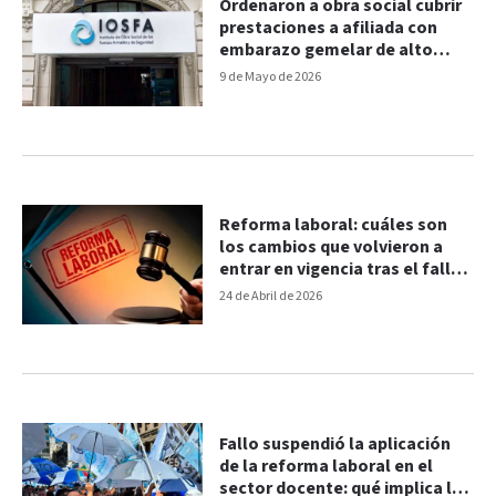
Ordenaron a obra social cubrir
prestaciones a afiliada con
embarazo gemelar de alto
riesgo
9 de Mayo de 2026
Reforma laboral: cuáles son
los cambios que volvieron a
entrar en vigencia tras el fallo
de la Cámara
24 de Abril de 2026
Fallo suspendió la aplicación
de la reforma laboral en el
sector docente: qué implica la