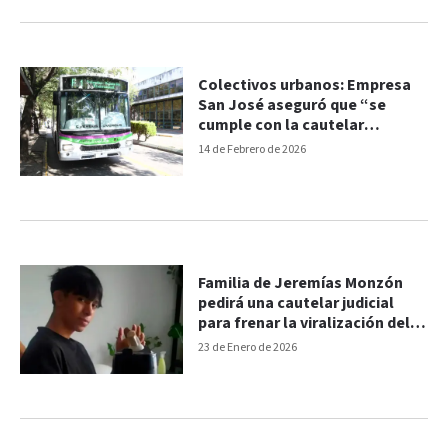
Colectivos urbanos: Empresa
San José aseguró que “se
cumple con la cautelar
vigente”
14 de Febrero de 2026
Familia de Jeremías Monzón
pedirá una cautelar judicial
para frenar la viralización del
video del crimen
23 de Enero de 2026