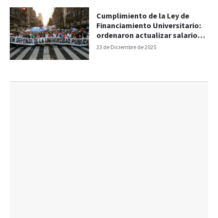
Cumplimiento de la Ley de
Financiamiento Universitario:
ordenaron actualizar salarios
docentes y becas
23 de Diciembre de 2025