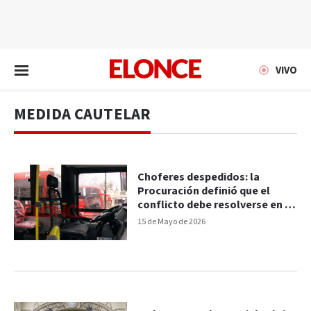
EN VIVO
VIVO
MEDIDA CAUTELAR
Choferes despedidos: la
Procuración definió que el
conflicto debe resolverse en el
fuero laboral de Paraná
15 de Mayo de 2026