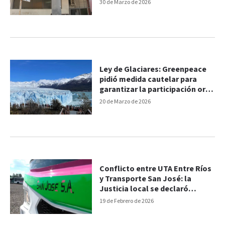
Entre Ríos
30 de Marzo de 2026
Ley de Glaciares: Greenpeace
pidió medida cautelar para
garantizar la participación oral
de 100 mil personas
20 de Marzo de 2026
Conflicto entre UTA Entre Ríos
y Transporte San José: la
Justicia local se declaró
competente
19 de Febrero de 2026