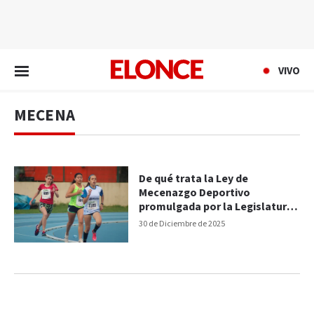
EN VIVO
VIVO
MECENA
De qué trata la Ley de
Mecenazgo Deportivo
promulgada por la Legislatura
de la provincia: requisitos para
30 de Diciembre de 2025
ser beneficiarios