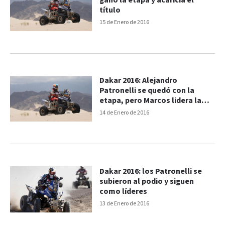
ganó la etapa y acaricia el
título
15 de Enero de 2016
Dakar 2016: Alejandro
Patronelli se quedó con la
etapa, pero Marcos lidera la
general
14 de Enero de 2016
Dakar 2016: los Patronelli se
subieron al podio y siguen
como líderes
13 de Enero de 2016