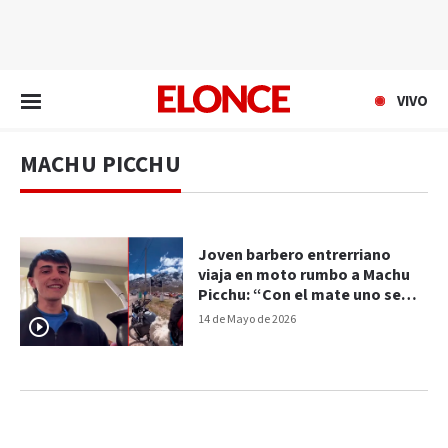
EN VIVO
VIVO
MACHU PICCHU
Joven barbero entrerriano
viaja en moto rumbo a Machu
Picchu: “Con el mate uno se
hace compañía al toque”
14 de Mayo de 2026