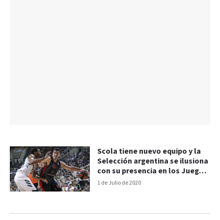
Scola tiene nuevo equipo y la
Selección argentina se ilusiona
con su presencia en los Juegos
Olímpicos de Tokio
1 de Julio de 2020