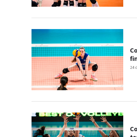
Co
fi
24 
Co