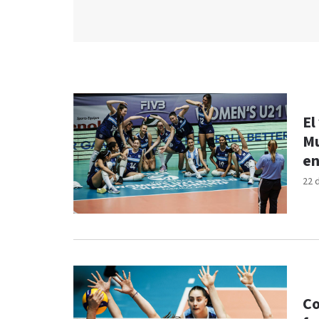
El
Mu
en
22 
Co