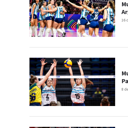
Mu
Ar
16 
Mu
Pa
8 d