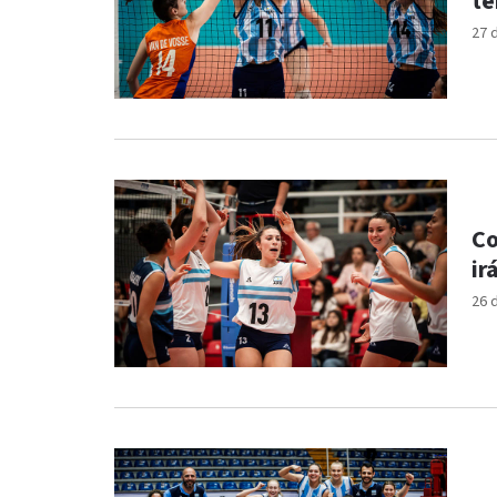
te
27 
Co
ir
26 