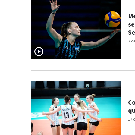
Me
se
Se
2 d
Co
qu
17 