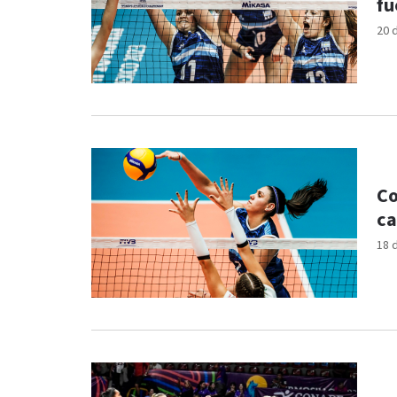
fu
20 
Co
ca
18 