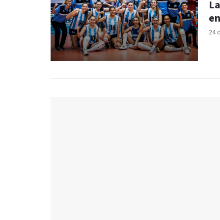
La
en
24 