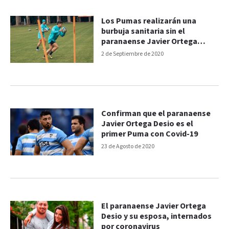
Los Pumas realizarán una
burbuja sanitaria sin el
paranaense Javier Ortega
Desio
2 de Septiembre de 2020
Confirman que el paranaense
Javier Ortega Desio es el
primer Puma con Covid-19
23 de Agosto de 2020
El paranaense Javier Ortega
Desio y su esposa, internados
por coronavirus