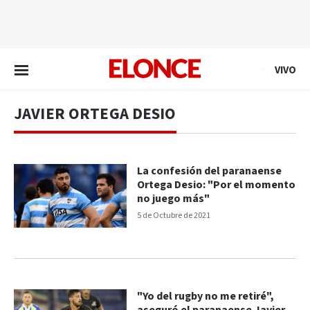
EN VIVO
VIVO
JAVIER ORTEGA DESIO
La confesión del paranaense
Ortega Desio: "Por el momento
no juego más"
5 de Octubre de 2021
"Yo del rugby no me retiré",