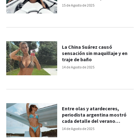
15 de Agosto de 2025
La China Suárez causó
sensación sin maquillaje y en
traje de baño
14 de Agosto de 2025
Entre olas y atardeceres,
periodista argentina mostró
cada detalle del verano
europeo
14 de Agosto de 2025