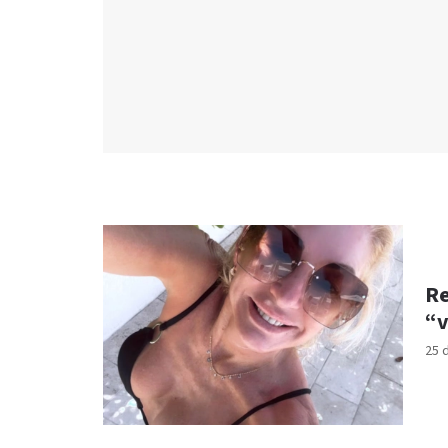
Re
“v
25 