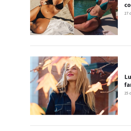
co
27 
Lu
fa
25 