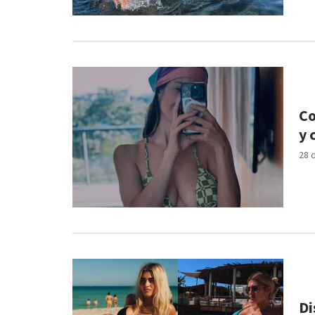
Co
y 
28 
Di