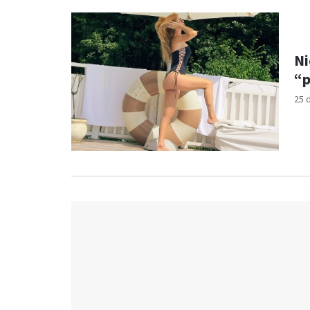
Ni
“p
25 