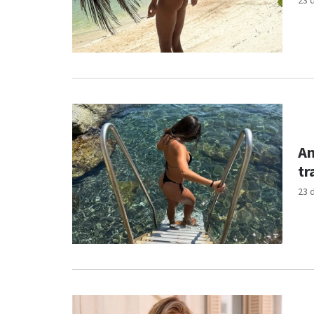
23 
An
tr
23 