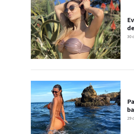
Ev
de
30 
Pa
ba
29 