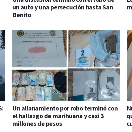
un auto y una persecución hasta San
m
Benito
S:
Un allanamiento por robo terminó con
N
el hallazgo de marihuana y casi 3
q
millones de pesos
c