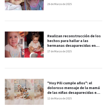
desaparición
26 de Marzo de 2025
Realizan reconstrucción de los
hechos para hallar a las
hermanas desaparecidas en
Bahía Blanca
17 de Marzo de 2025
"Hoy Pili cumple años": el
doloroso mensaje de la mamá
de las niñas desaparecidas en
Bahía Blanca
12 de Marzo de 2025