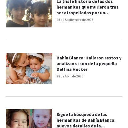
La triste historia de las dos
hermanitas que murieron tras
ser atropelladas por un
colectivo
26 de Septiembre de 2025
Bahía Blanca: Hallaron restos y
analizan si son de la pequeña
Delfina Hecker
28 de Abril de 2025
Sigue la búsqueda de las
hermanitas de Bahía Blanca:
nuevos detalles de la