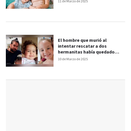
11 de Marzo de 2025
El hombre que murió al
intentar rescatar a dos
hermanitas había quedado
varado en Bahía Blanca
10 de Marzo de 2025