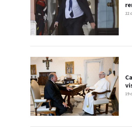
re
22 
Ca
vi
19 