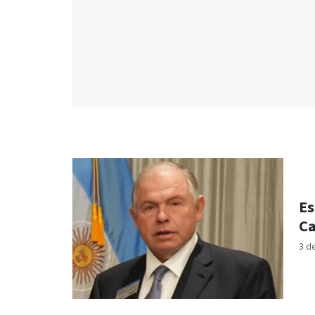
Es
Ca
3 d