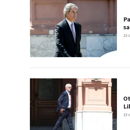
Pa
sa
23 
Ot
Li
23 