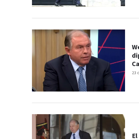
We
di
Ca
23 
El