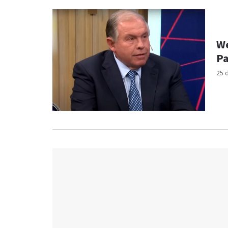
We
Pa
25 