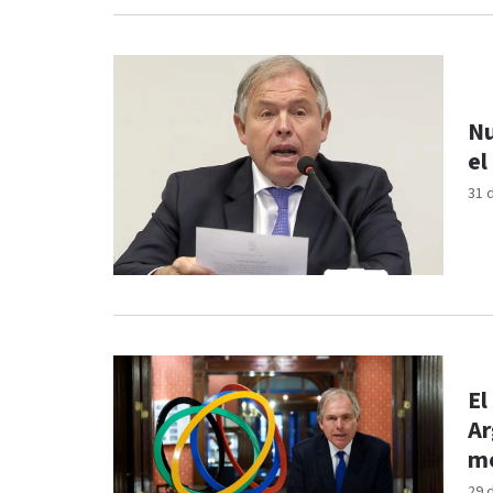
Nu
el
31 
El
Ar
mo
29 