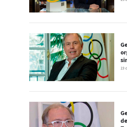
Ge
or
si
23 
Ge
de