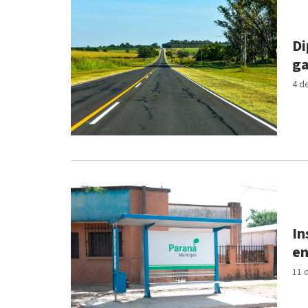
Di
ga
4 d
In
en
11 