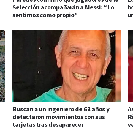
Selección acompañarán a Messi: “Lo
b
sentimos como propio”
u
é
Buscan a un ingeniero de 68 años y
A
detectaron movimientos con sus
R
tarjetas tras desaparecer
v