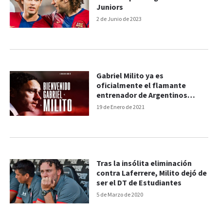
Juniors
2 de Junio de 2023
Gabriel Milito ya es
oficialmente el flamante
entrenador de Argentinos
Juniors
19 de Enero de 2021
Tras la insólita eliminación
contra Laferrere, Milito dejó de
ser el DT de Estudiantes
5 de Marzo de 2020