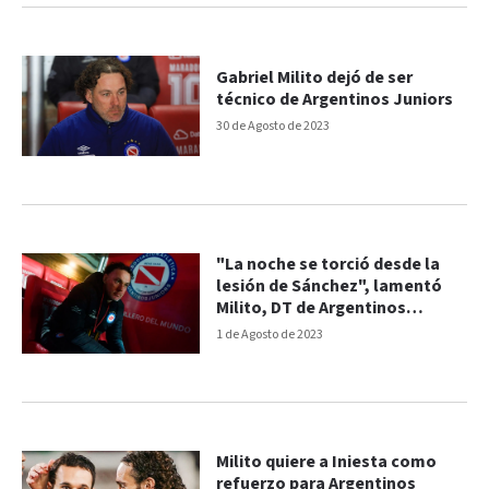
Gabriel Milito dejó de ser
técnico de Argentinos Juniors
30 de Agosto de 2023
"La noche se torció desde la
lesión de Sánchez", lamentó
Milito, DT de Argentinos
Juniors
1 de Agosto de 2023
Milito quiere a Iniesta como
refuerzo para Argentinos