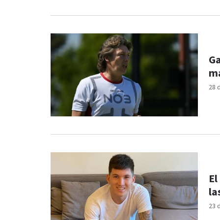
Ga
ma
28 
El
la
23 