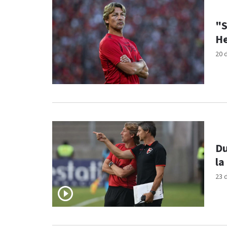
"S
He
20 
Du
la
23 