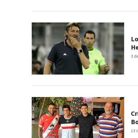
Lo
He
3 d
Cr
Bo
13 