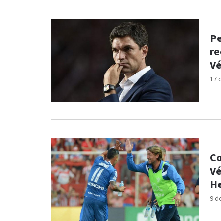
Pe
re
Vé
17 
Co
Vé
He
9 d