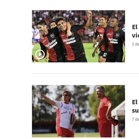
El
vi
3 d
El
su
7 d