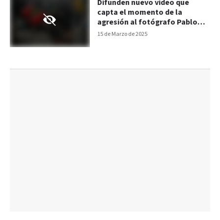
Difunden nuevo video que
capta el momento de la
agresión al fotógrafo Pablo
Grillo
15 de Marzo de 2025