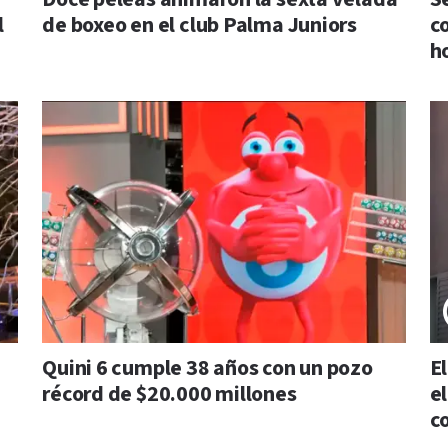
l
de boxeo en el club Palma Juniors
c
h
Quini 6 cumple 38 años con un pozo
E
récord de $20.000 millones
e
c