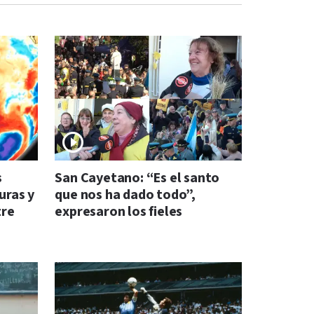
s
San Cayetano: “Es el santo
uras y
que nos ha dado todo”,
tre
expresaron los fieles