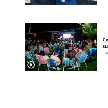
Co
su
6 d