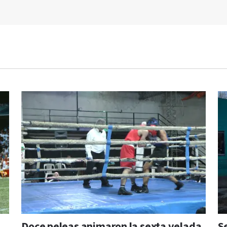
Doce peleas animaron la sexta velada
S