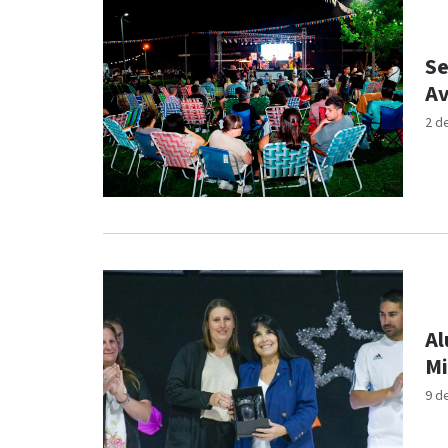
Se
Av
2 d
Al
Mi
9 d