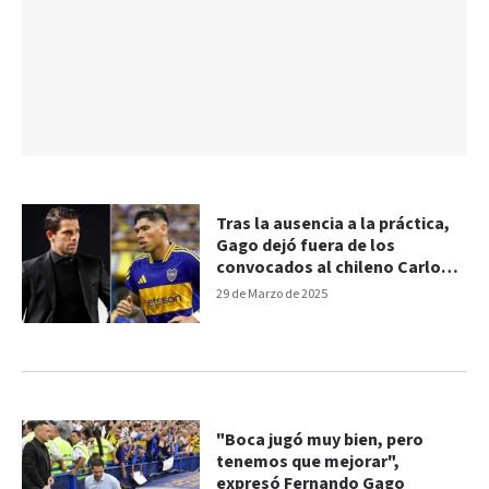
Tras la ausencia a la práctica,
Gago dejó fuera de los
convocados al chileno Carlos
Palacios
29 de Marzo de 2025
"Boca jugó muy bien, pero
tenemos que mejorar",
expresó Fernando Gago