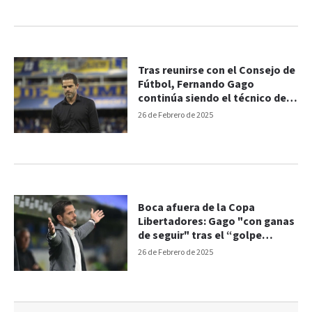
Tras reunirse con el Consejo de
Fútbol, Fernando Gago
continúa siendo el técnico de
Boca
26 de Febrero de 2025
Boca afuera de la Copa
Libertadores: Gago "con ganas
de seguir" tras el “golpe
durísimo”
26 de Febrero de 2025