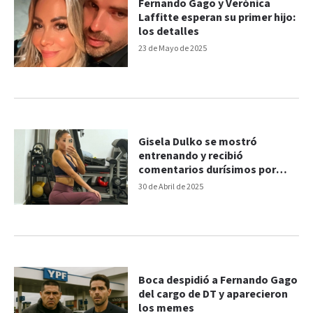
Fernando Gago y Verónica
Laffitte esperan su primer hijo:
los detalles
23 de Mayo de 2025
Gisela Dulko se mostró
entrenando y recibió
comentarios durísimos por
Fernando Gago
30 de Abril de 2025
Boca despidió a Fernando Gago
del cargo de DT y aparecieron
los memes