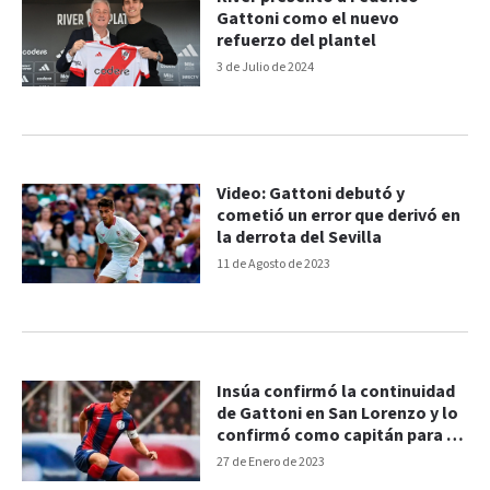
Gattoni como el nuevo
refuerzo del plantel
3 de Julio de 2024
Video: Gattoni debutó y
cometió un error que derivó en
la derrota del Sevilla
11 de Agosto de 2023
Insúa confirmó la continuidad
de Gattoni en San Lorenzo y lo
confirmó como capitán para el
debut
27 de Enero de 2023