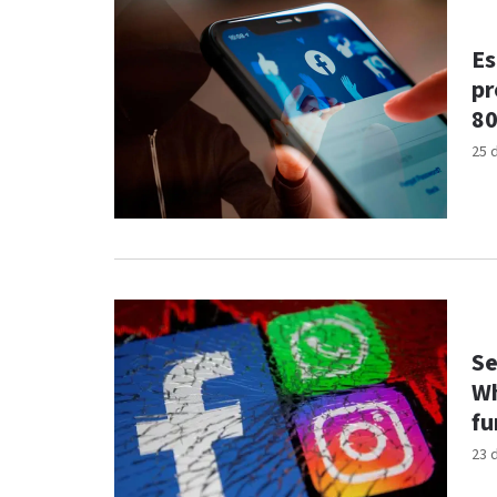
Es
pr
80
25 
Se
Wh
fu
23 