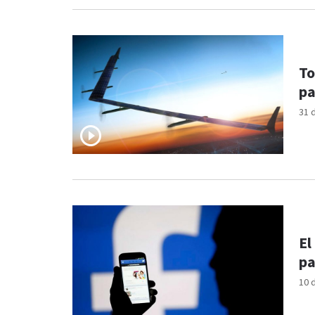
To
pa
31 
El
pa
10 