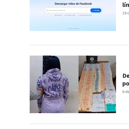
lí
19 
De
po
6 d