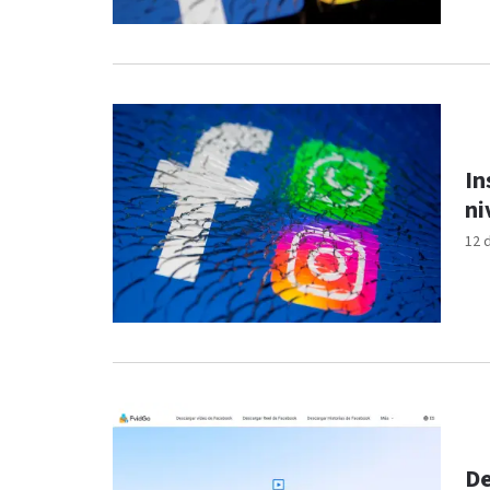
In
ni
12 
De