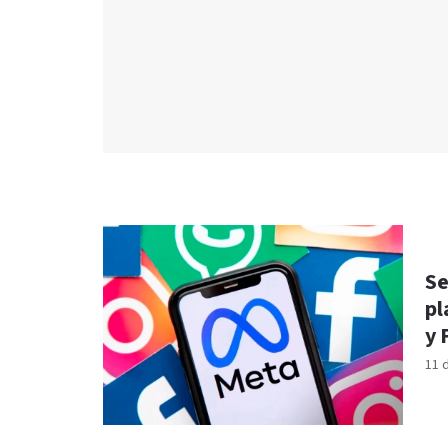
Se
pl
y 
11 