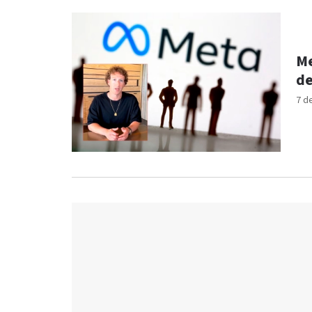
Me
de
7 d