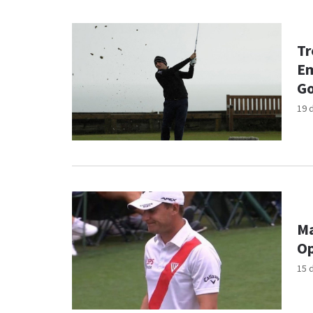
Tr
Em
Go
19 
Ma
Op
15 