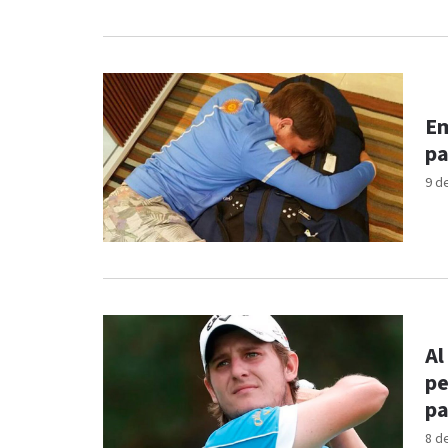
Em
pa
9 d
Al
pe
pa
8 d