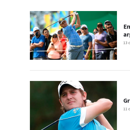
Em
ar
13 
Gr
11 