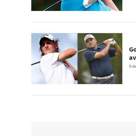
Go
av
9 d