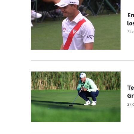
Em
lo
21 
Te
Gr
27 