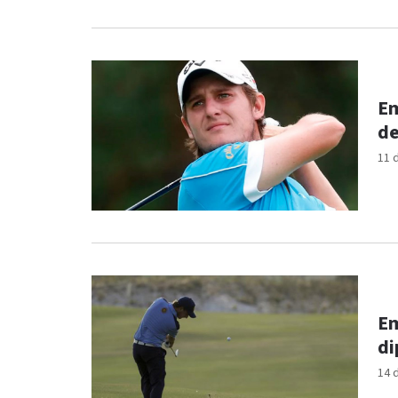
Em
de
11 
Em
di
14 