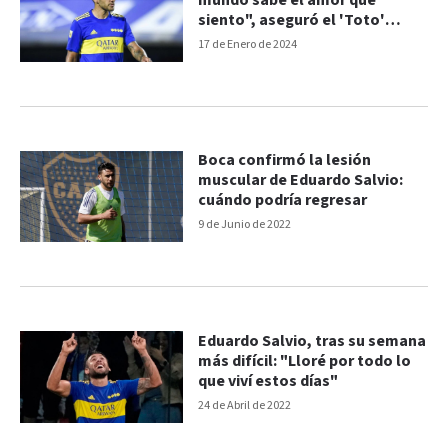
mundo sabe el amor que
siento", aseguró el 'Toto'
Salvio
17 de Enero de 2024
Boca confirmó la lesión
muscular de Eduardo Salvio:
cuándo podría regresar
9 de Junio de 2022
Eduardo Salvio, tras su semana
más difícil: "Lloré por todo lo
que viví estos días"
24 de Abril de 2022