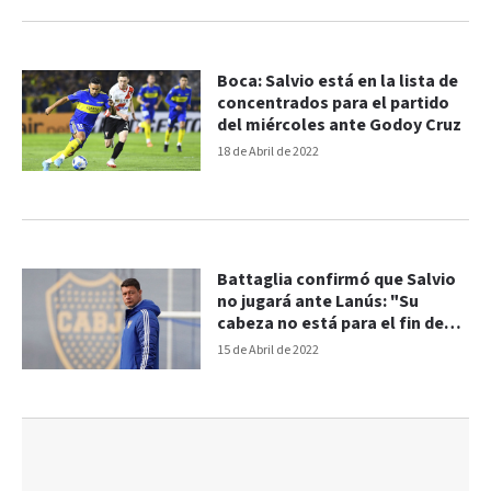
Boca: Salvio está en la lista de
concentrados para el partido
del miércoles ante Godoy Cruz
18 de Abril de 2022
Battaglia confirmó que Salvio
no jugará ante Lanús: "Su
cabeza no está para el fin de
semana"
15 de Abril de 2022