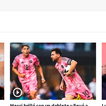
Messi brilló con un doblete y llevó a
L