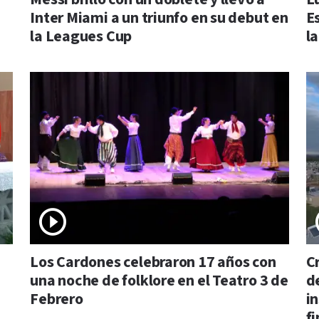
Inter Miami a un triunfo en su debut en
E
la Leagues Cup
la
Los Cardones celebraron 17 años con
C
una noche de folklore en el Teatro 3 de
d
Febrero
i
f