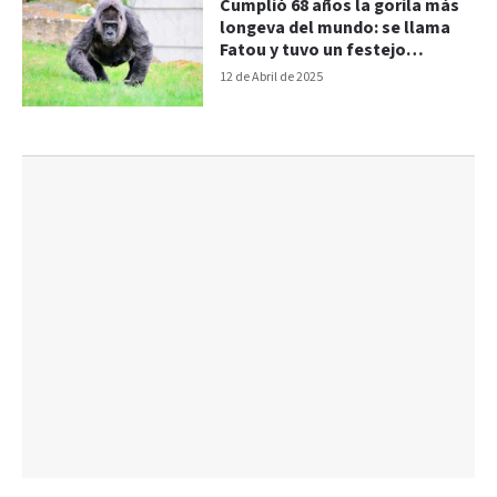
Cumplió 68 años la gorila más
longeva del mundo: se llama
Fatou y tuvo un festejo
especial
12 de Abril de 2025