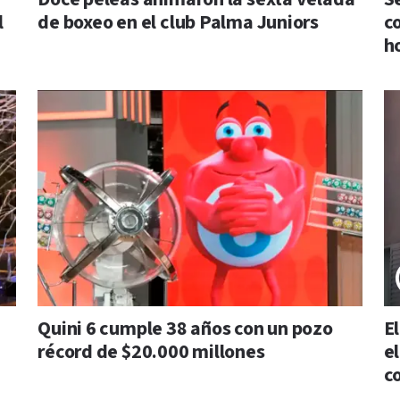
l
de boxeo en el club Palma Juniors
c
h
Quini 6 cumple 38 años con un pozo
E
récord de $20.000 millones
e
c