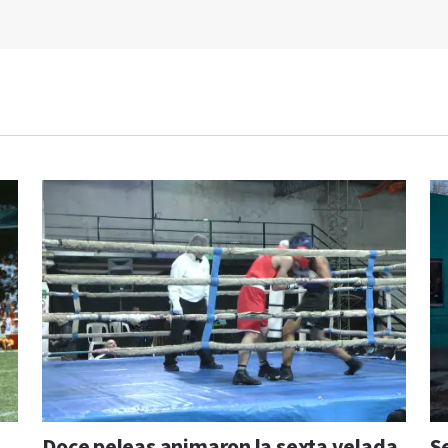
Doce peleas animaron la sexta velada
S