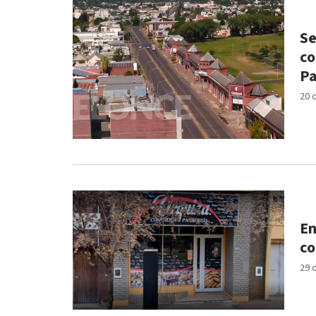
Se
co
Pa
20 
En
co
29 