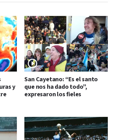
s
San Cayetano: “Es el santo
uras y
que nos ha dado todo”,
tre
expresaron los fieles