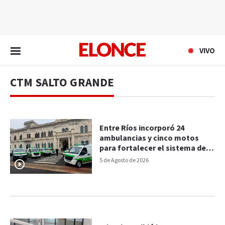
EN VIVO
VIVO
CTM SALTO GRANDE
Entre Ríos incorporó 24
ambulancias y cinco motos
para fortalecer el sistema de
salud
5 de Agosto de 2026