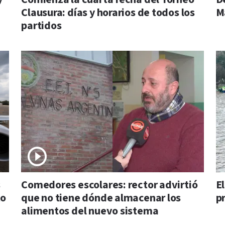
Clausura: días y horarios de todos los
M
partidos
s
Comedores escolares: rector advirtió
E
to
que no tiene dónde almacenar los
p
alimentos del nuevo sistema