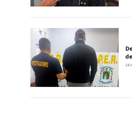
De
de
24 