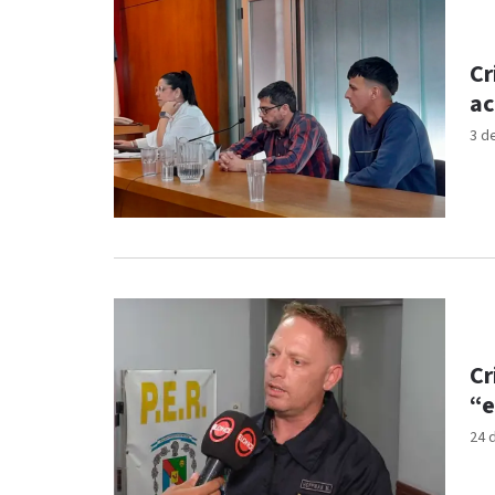
Cr
ac
3 d
Cr
“e
24 