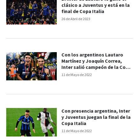
clásico a Juventus y está en la
final de Copa Italia
26 de Abril de 2023
Con los argentinos Lautaro
Martínez y Joaquín Correa,
Inter salió campeón de la Copa
Italia
11 de Mayo de 2022
Con presencia argentina, Inter
y Juventus juegan la final de la
Copa Italia
11 de Mayo de 2022