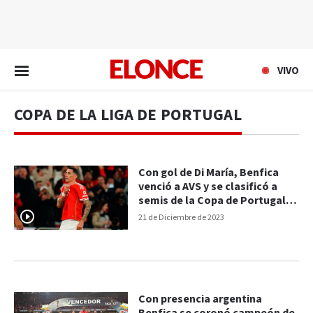
EN VIVO
VIVO
COPA DE LA LIGA DE PORTUGAL
Con gol de Di María, Benfica
venció a AVS y se clasificó a
semis de la Copa de Portugal:
goles del 4-1
21 de Diciembre de 2023
Con presencia argentina