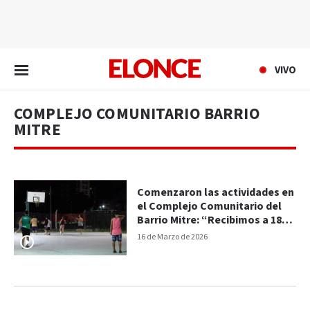
EN VIVO
VIVO
COMPLEJO COMUNITARIO BARRIO
MITRE
Comenzaron las actividades en
el Complejo Comunitario del
Barrio Mitre: “Recibimos a 180
gurises por día”
16 de Marzo de 2026