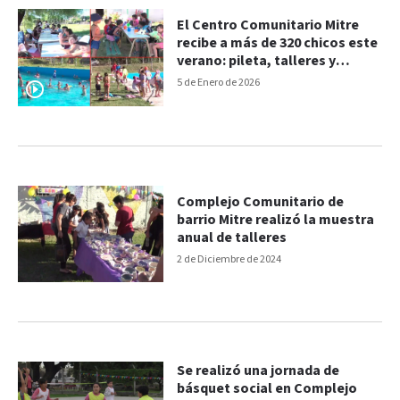
El Centro Comunitario Mitre
recibe a más de 320 chicos este
verano: pileta, talleres y
merienda
5 de Enero de 2026
Complejo Comunitario de
barrio Mitre realizó la muestra
anual de talleres
2 de Diciembre de 2024
Se realizó una jornada de
básquet social en Complejo