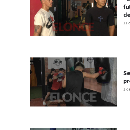
fu
de
11 
Se
pr
1 d