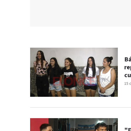
Bá
re
cu
15 
"E