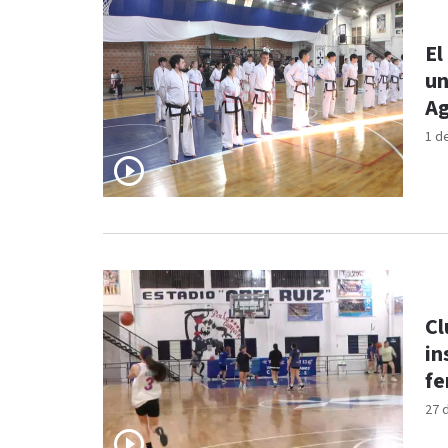
El
un
Ag
1 d
Cl
in
f
27 