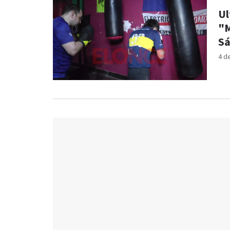
Ul
"M
S
4 d