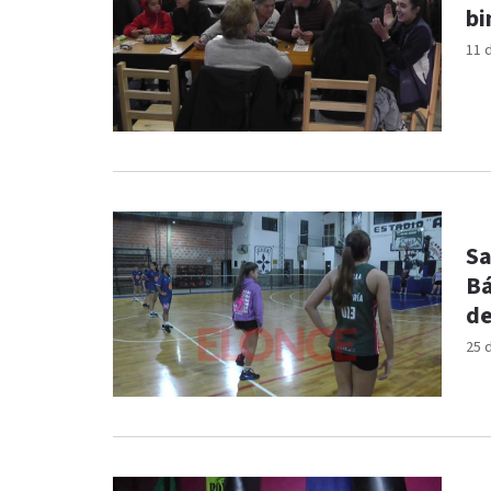
bi
11 
Sa
Bá
de
25 