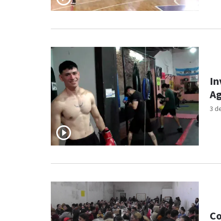
In
Ag
3 d
Co