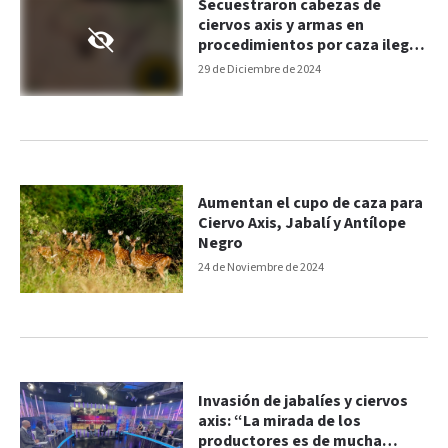
Secuestraron cabezas de
ciervos axis y armas en
procedimientos por caza ilegal
en Entre Ríos
29 de Diciembre de 2024
Aumentan el cupo de caza para
Ciervo Axis, Jabalí y Antílope
Negro
24 de Noviembre de 2024
Invasión de jabalíes y ciervos
axis: “La mirada de los
productores es de mucha