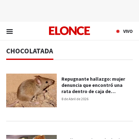
EN VIVO
VIVO
CHOCOLATADA
Repugnante hallazgo: mujer
denuncia que encontró una
rata dentro de caja de
chocolatada
8 de Abril de 2026