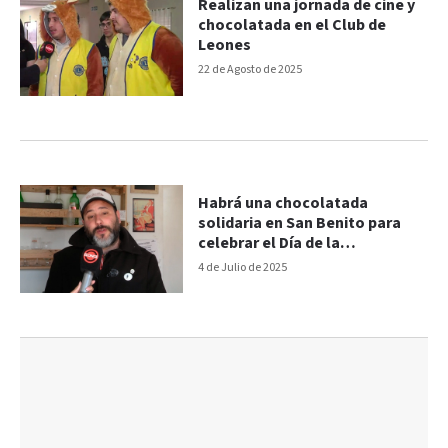
Realizan una jornada de cine y
chocolatada en el Club de
Leones
22 de Agosto de 2025
Habrá una chocolatada
solidaria en San Benito para
celebrar el Día de la
Independencia
4 de Julio de 2025