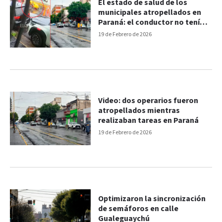
El estado de salud de los
municipales atropellados en
Paraná: el conductor no tenía
seguro y fue detenido
19 de Febrero de 2026
Video: dos operarios fueron
atropellados mientras
realizaban tareas en Paraná
19 de Febrero de 2026
Optimizaron la sincronización
de semáforos en calle
Gualeguaychú