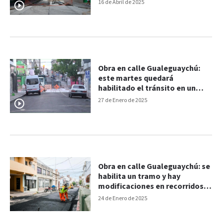
16 de Abril de 2025
Obra en calle Gualeguaychú:
este martes quedará
habilitado el tránsito en un
tramo
27 de Enero de 2025
Obra en calle Gualeguaychú: se
habilita un tramo y hay
modificaciones en recorridos
de colectivos
24 de Enero de 2025