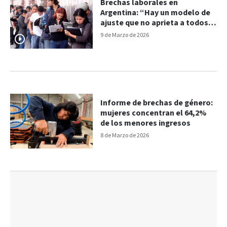
Brechas laborales en
Argentina: “Hay un modelo de
ajuste que no aprieta a todos
por igual”
9 de Marzo de 2026
Informe de brechas de género:
mujeres concentran el 64,2%
de los menores ingresos
8 de Marzo de 2026