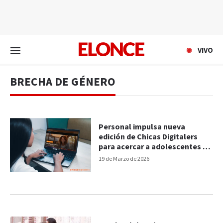
EN VIVO
VIVO
BRECHA DE GÉNERO
Personal impulsa nueva
edición de Chicas Digitalers
para acercar a adolescentes a
la tecnología
19 de Marzo de 2026