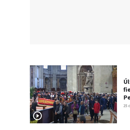
Úl
fi
P
25 