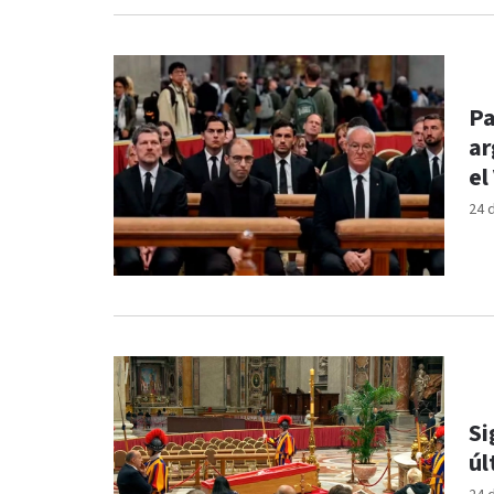
Pa
ar
el
24 
Si
úl