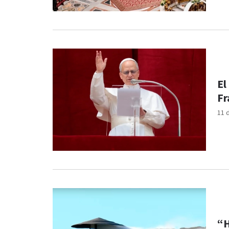
El
Fr
11 
“H