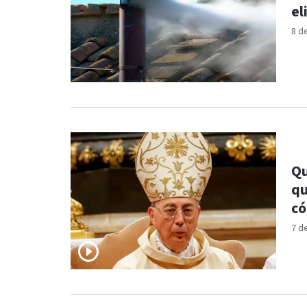
el
8 d
Qu
qu
có
7 d