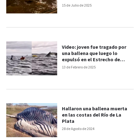
15 de Julio de 2025
Video: joven fue tragado por
una ballena que luego lo
expulsó en el Estrecho de
Magallanes
13 de Febrero de 2025
Hallaron una ballena muerta
en las costas del Río de La
Plata
28 de Agosto de 2024