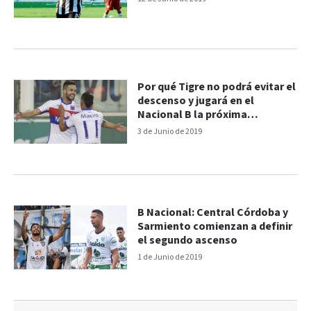
Por qué Tigre no podrá evitar el
descenso y jugará en el
Nacional B la próxima
temporada
3 de Junio de 2019
B Nacional: Central Córdoba y
Sarmiento comienzan a definir
el segundo ascenso
1 de Junio de 2019