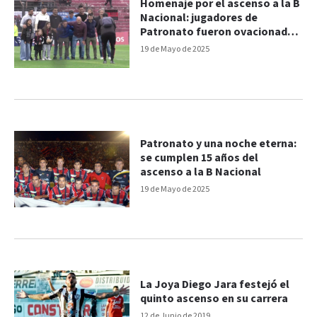
Homenaje por el ascenso a la B
Nacional: jugadores de
Patronato fueron ovacionados
por los hinchas
19 de Mayo de 2025
Patronato y una noche eterna:
se cumplen 15 años del
ascenso a la B Nacional
19 de Mayo de 2025
La Joya Diego Jara festejó el
quinto ascenso en su carrera
12 de Junio de 2019