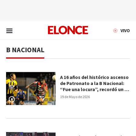
EN VIVO
VIVO
B NACIONAL
A 16 años del histórico ascenso
de Patronato a la B Nacional:
“Fue una locura”, recordó un ex
jugador
19 de Mayo de 2026