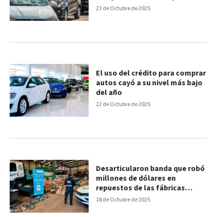
devolver montos
23 de Octubre de 2025
El uso del crédito para comprar
autos cayó a su nivel más bajo
del año
22 de Octubre de 2025
Desarticularon banda que robó
millones de dólares en
repuestos de las fábricas
automotrices
18 de Octubre de 2025